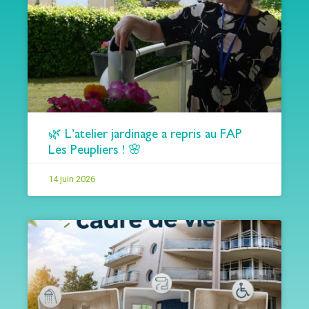
🌿 L’atelier jardinage a repris au FAP
Les Peupliers ! 🌸
14 juin 2026