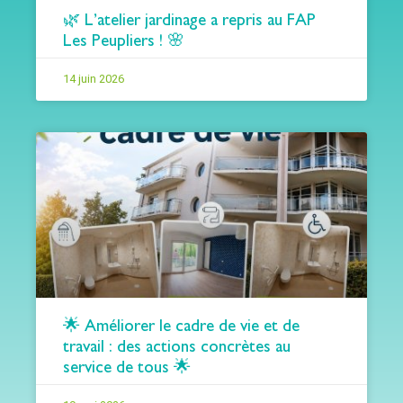
🌿 L’atelier jardinage a repris au FAP
Les Peupliers ! 🌸
14 juin 2026
🌟 Améliorer le cadre de vie et de
travail : des actions concrètes au
service de tous 🌟