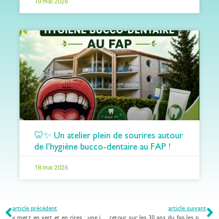
19 mai 2026
🦷✨ Un atelier plein de sourires autour
de l’hygiène bucco-dentaire au FAP !
18 mai 2026
article précédent
article suivant
« metz en vert et en rires : une journée combinée entre jardin éphémère et mini-golf »
retour sur les 30 ans du fap les peupliers !