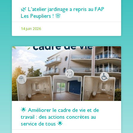
🌿 L’atelier jardinage a repris au FAP
Les Peupliers ! 🌸
14 juin 2026
🌟 Améliorer le cadre de vie et de
travail : des actions concrètes au
service de tous 🌟