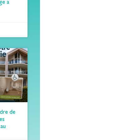
ge a
adre de
des
 au