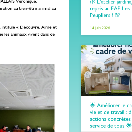
 JALLAIS Véronique,
🌿 L’atelier jardina
isation au bien-être animal au
repris au FAP Les
Peupliers ! 🌸
 intitulé « Découvre, Aime et
14 juin 2026
que les animaux vivent dans de
🌟 Améliorer le c
vie et de travail : 
actions concrètes
service de tous 🌟