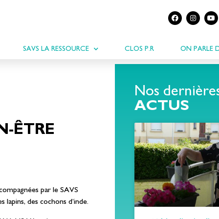
SAVS LA RESSOURCE
CLOS P.R
ON PARLE 
Nos dernière
ACTUS
EN-ÊTRE
ccompagnées par le SAVS
s lapins, des cochons d’inde.