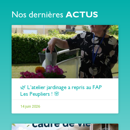
Nos dernières
ACTUS
🌿 L’atelier jardinage a repris au FAP
Les Peupliers ! 🌸
14 juin 2026