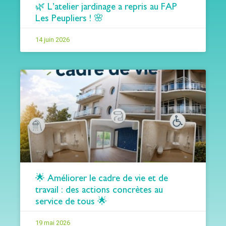
🌿 L’atelier jardinage a repris au FAP
Les Peupliers ! 🌸
14 juin 2026
🌟 Améliorer le cadre de vie et de
travail : des actions concrètes au
service de tous 🌟
19 mai 2026