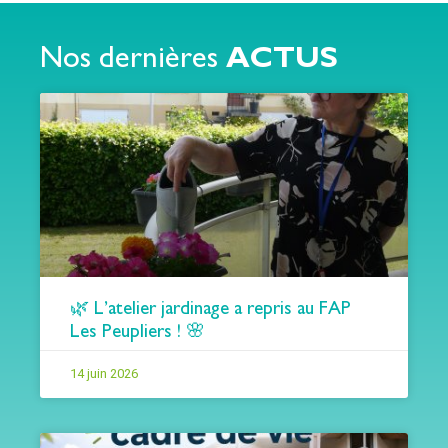
Nos dernières
ACTUS
🌿 L’atelier jardinage a repris au FAP
Les Peupliers ! 🌸
14 juin 2026