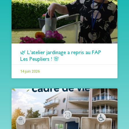
🌿 L’atelier jardinage a repris au FAP
Les Peupliers ! 🌸
14 juin 2026