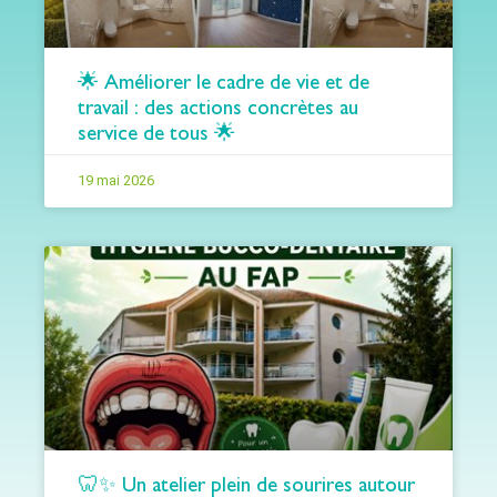
🌟 Améliorer le cadre de vie et de
travail : des actions concrètes au
service de tous 🌟
19 mai 2026
🦷✨ Un atelier plein de sourires autour