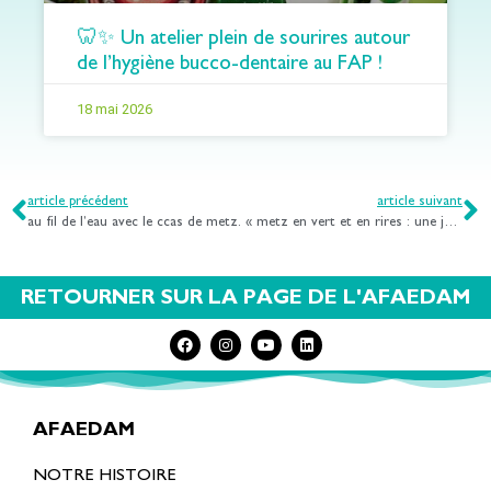
🦷✨ Un atelier plein de sourires autour
de l’hygiène bucco-dentaire au FAP !
18 mai 2026
article précédent
article suivant
au fil de l’eau avec le ccas de metz.
« metz en vert et en rires : une journée combinée entre jardin éphémère et mini-golf »
RETOURNER SUR LA PAGE DE L'AFAEDAM
AFAEDAM
NOTRE HISTOIRE