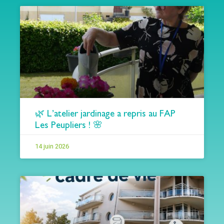
🌿 L’atelier jardinage a repris au FAP
Les Peupliers ! 🌸
14 juin 2026