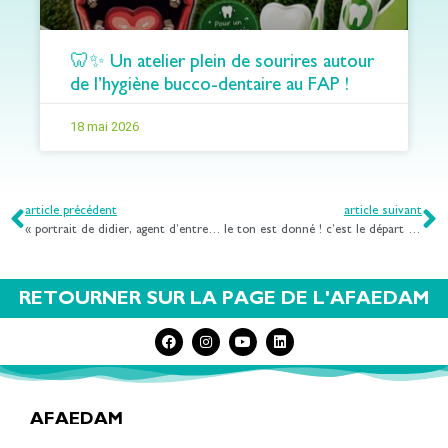
🦷✨ Un atelier plein de sourires autour
de l’hygiène bucco-dentaire au FAP !
18 mai 2026
article précédent
article suivant
« portrait de didier, agent d’entretien au fap les peupliers »
le ton est donné ! c’est le départ au festival pour célébrer la diversité culturelle et artistique
RETOURNER SUR LA PAGE DE L'AFAEDAM
AFAEDAM