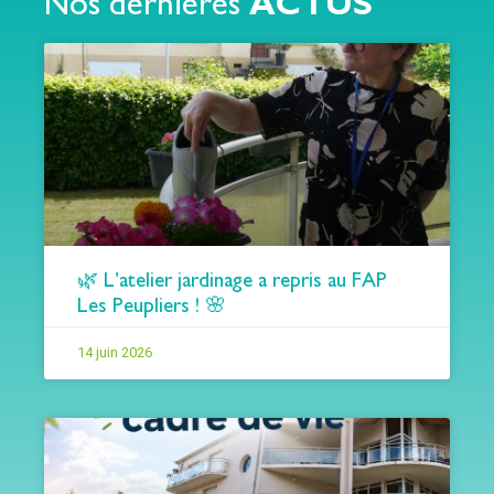
Nos dernières
ACTUS
🌿 L’atelier jardinage a repris au FAP
Les Peupliers ! 🌸
14 juin 2026