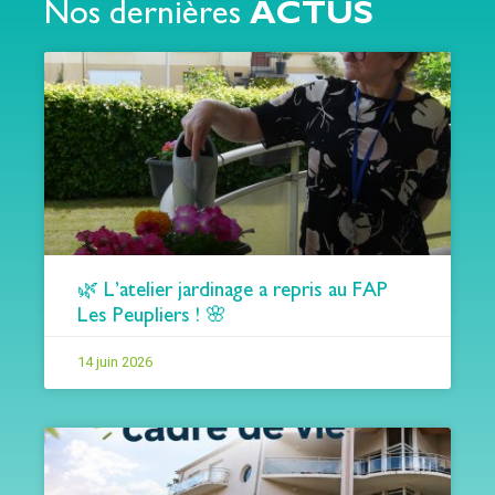
Nos dernières
ACTUS
🌿 L’atelier jardinage a repris au FAP
Les Peupliers ! 🌸
14 juin 2026