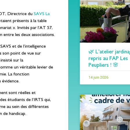
T, Directrice du
SAVS La
taient présents à la table
riat ». Invités par l’AT 57,
on entre les deux associations.
 SAVS et de l’intelligence
🌿 L’atelier jardina
ts son point de vue sur
repris au FAP Les
nsisté sur la
Peupliers ! 🌸
omme un véritable levier de
mie. La fonction
14 juin 2026
n évidence.
ent sont réelles et
des étudiants de l’IRTS qui,
me au sein des différentes
n de handicap.