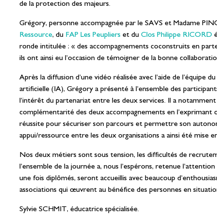
de la protection des majeurs.
Grégory, personne accompagnée par le SAVS et Madame PINO
Ressource
, du
FAP Les Peupliers
et du
Clos Philippe RICORD
é
ronde intitulée : « des accompagnements coconstruits en partena
ils ont ainsi eu l’occasion de témoigner de la bonne collaborati
Après la diffusion d’une vidéo réalisée avec l’aide de l’équipe du
artificielle (IA), Grégory a présenté à l’ensemble des participan
l’intérêt du partenariat entre les deux services. Il a notamment i
complémentarité des deux accompagnements en l’exprimant c
réussite pour sécuriser son parcours et permettre son autono
appui/ressource entre les deux organisations a ainsi été mise e
Nos deux métiers sont sous tension, les difficultés de recrutem
l’ensemble de la journée a, nous l’espérons, retenue l’attention 
une fois diplômés, seront accueillis avec beaucoup d’enthousias
associations qui œuvrent au bénéfice des personnes en situatio
Sylvie SCHMIT, éducatrice spécialisée.