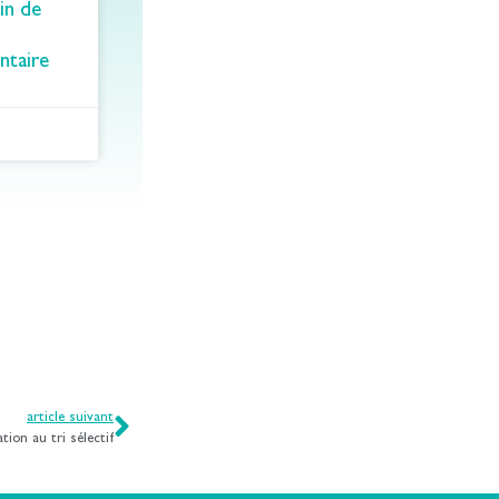
in de
ntaire
article suivant
ation au tri sélectif