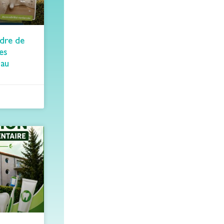
adre de
des
 au