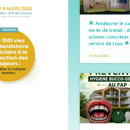
🌟 Améliorer le c
vie et de travail : 
actions concrètes
service de tous 🌟
19 mai 2026