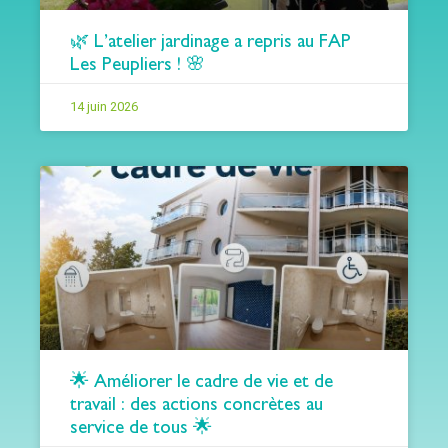
🌿 L’atelier jardinage a repris au FAP
Les Peupliers ! 🌸
14 juin 2026
🌟 Améliorer le cadre de vie et de
travail : des actions concrètes au
service de tous 🌟