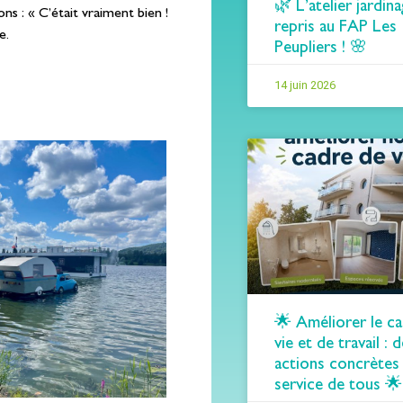
🌿 L’atelier jardina
ns : « C’était vraiment bien !
repris au FAP Les
e.
Peupliers ! 🌸
14 juin 2026
🌟 Améliorer le c
vie et de travail : 
actions concrètes
service de tous 🌟