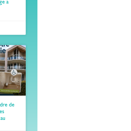
ge a
adre de
des
 au