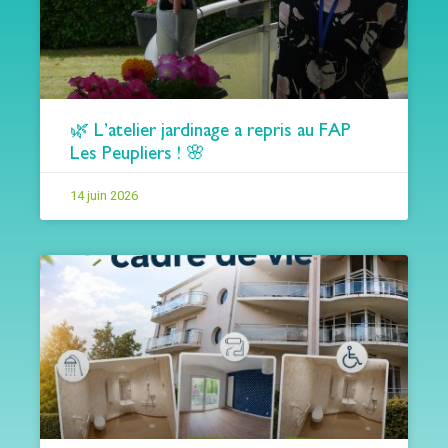
🌿 L’atelier jardinage a repris au FAP
Les Peupliers ! 🌸
14 juin 2026