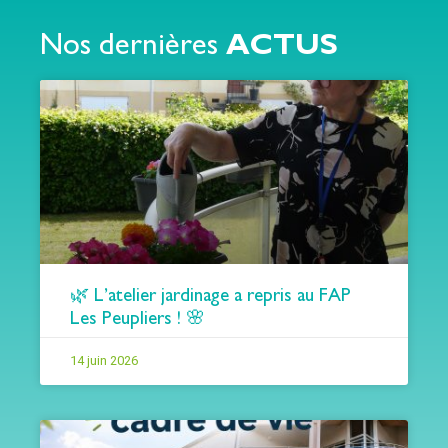
Nos dernières
ACTUS
🌿 L’atelier jardinage a repris au FAP
Les Peupliers ! 🌸
14 juin 2026