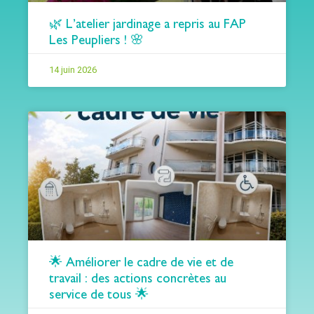
🌿 L’atelier jardinage a repris au FAP
Les Peupliers ! 🌸
14 juin 2026
🌟 Améliorer le cadre de vie et de
travail : des actions concrètes au
service de tous 🌟