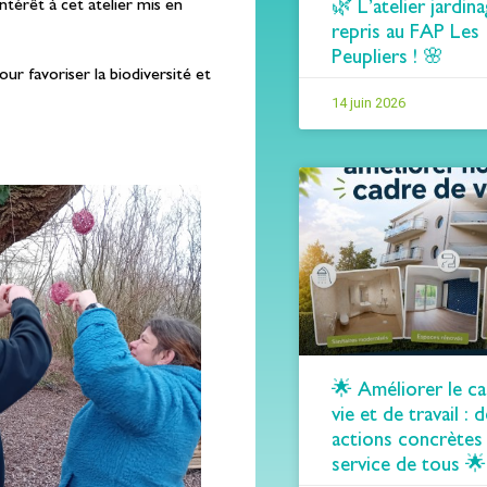
ntérêt à cet atelier mis en
🌿 L’atelier jardina
repris au FAP Les
Peupliers ! 🌸
our favoriser la biodiversité et
14 juin 2026
🌟 Améliorer le c
vie et de travail : 
actions concrètes
service de tous 🌟