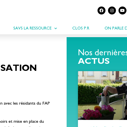
SAVS LA RESSOURCE
CLOS P.R
ON PARLE 
Nos dernière
ACTUS
ISATION
on avec les résidants du FAP
oirs et mise en place du