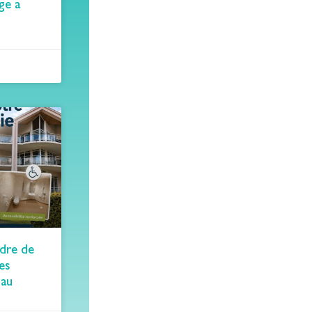
ge a
adre de
des
 au