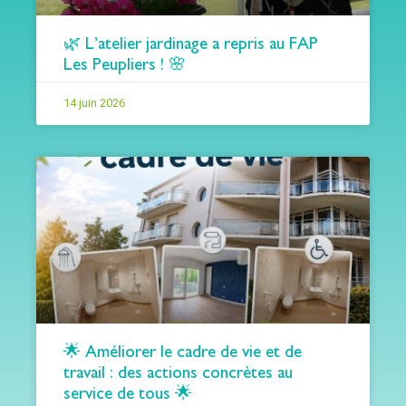
🌿 L’atelier jardinage a repris au FAP
Les Peupliers ! 🌸
14 juin 2026
🌟 Améliorer le cadre de vie et de
travail : des actions concrètes au
service de tous 🌟